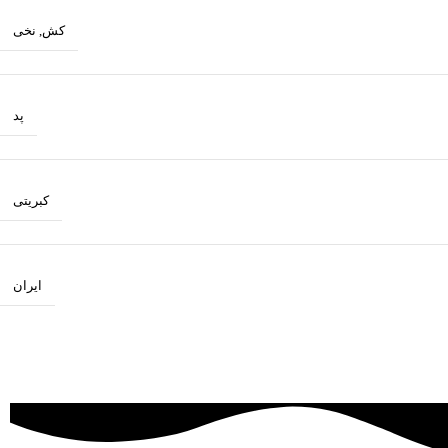
کش
,
نخی
پد
کبریتی
ایران