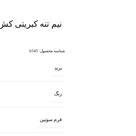
نیم تنه کبریتی ک
شناسه محصول:
b545
برند
رنگ
فرم سوتین