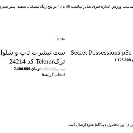
 40 در پنج رنگ مشکی، سفید، سبز سدری کم رنگ، آجری، سبز
-20%
S
ست تیشرت تاپ و شلوار 
1.125.000
ترکTeknur کد 24214
تومان
2.400.000
تومان
3.000.000
انتخاب گزینه‌ها
رای این محصول دیدگاه(نظر) ارسال کنند.