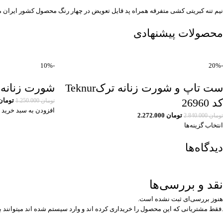
نیم تنه کبریتی کشی متفرقه همراه پد قایل تعویض در چهار رنگ محصول کشور ایران مناسب ورزش اندازه فیری سایز مناسب 36 تا
محصولات پیشنهادی
-10%
-20%
ست تاپ و شورت زنانه ترکTeknur
شورت زنانه ecret Possessions p5e
کد 26960
تومان
تومان
1.250.000
افزودن به سبد خرید
تومان
2.272.000
تومان
2.840.000
انتخاب گزینه‌ها
دیدگاه‌ها
نقد و بررسی‌ها
هنوز بررسی‌ای ثبت نشده است.
.فقط مشتریانی که این محصول را خریداری کرده اند و وارد سیستم شده اند میتوانند ب